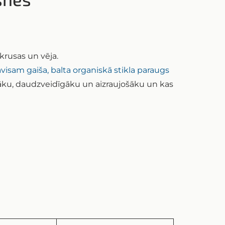
rusas un vēja.
ku, daudzveidīgāku un aizraujošāku un kas