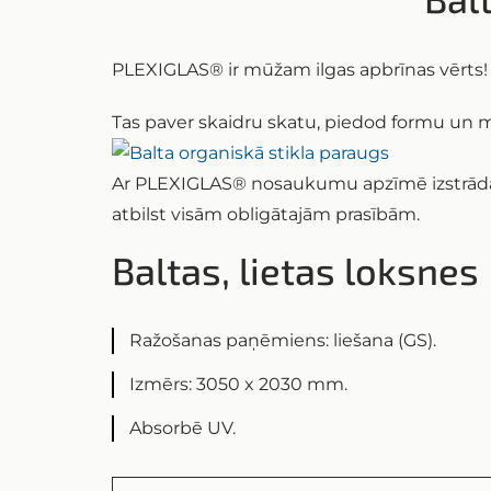
PLEXIGLAS® ir mūžam ilgas apbrīnas vērts!
Tas paver skaidru skatu, piedod formu un 
Ar PLEXIGLAS® nosaukumu apzīmē izstrādāju
atbilst visām obligātajām prasībām.
Baltas, lietas loksnes
Ražošanas paņēmiens: liešana (GS).
Izmērs: 3050 x 2030 mm.
Absorbē UV.