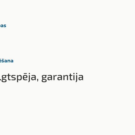
bas
cēšana
gtspēja, garantija