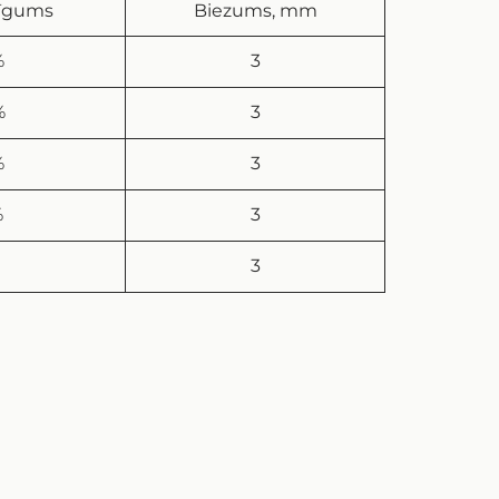
dīgums
Biezums, mm
%
3
%
3
%
3
%
3
3