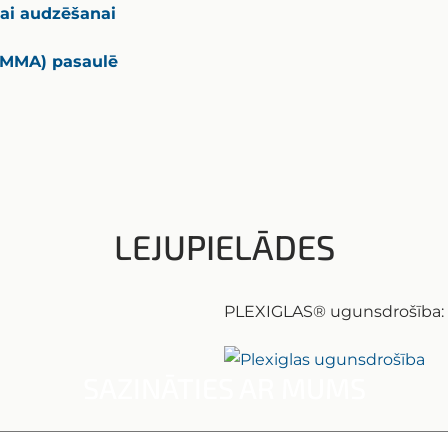
ai audzēšanai
(PMMA) pasaulē
LEJUPIELĀDES
PLEXIGLAS® ugunsdrošība:
SAZINĀTIES AR MUMS