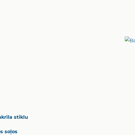
krila stiklu
s soļos