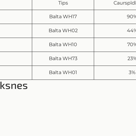
Tips
Caurspī
Balta WH17
90
Balta WH02
44
Balta WH10
70
Balta WH73
23
Balta WH01
3%
oksnes