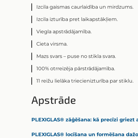
Izcila gaismas caurlaidība un mirdzums.
Izcila izturība pret laikapstākļiem.
Viegla apstrādājamība.
Cieta virsma.
Mazs svars – puse no stikla svara.
100% otrreizēja pārstrādājamība.
11 reižu lielāka triecienizturība par stiklu.
Apstrāde
PLEXIGLAS® zāģēšana: kā precīzi griezt a
PLEXIGLAS® locīšana un formēšana dažo