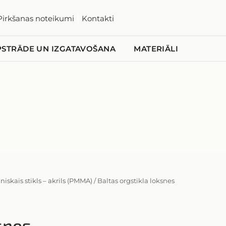
Pirkšanas noteikumi
Kontakti
PSTRĀDE UN IZGATAVOŠANA
MATERIĀLI
iskais stikls – akrils (PMMA)
/
Baltas orgstikla loksnes
snes