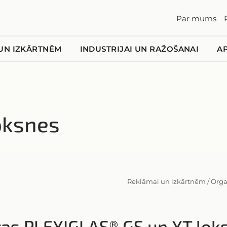
Par mums
UN IZKĀRTNĒM
INDUSTRIJAI UN RAŽOŠANAI
A
loksnes
Reklāmai un izkārtnēm
/
Organ
tas PLEXIGLAS® GS un XT lok