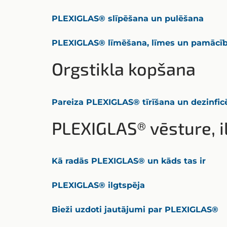
PLEXIGLAS® slīpēšana un pulēšana
PLEXIGLAS® līmēšana, līmes un pamācī
Orgstikla kopšana
Pareiza PLEXIGLAS® tīrīšana un dezinfi
PLEXIGLAS® vēsture, il
Kā radās PLEXIGLAS® un kāds tas ir
PLEXIGLAS® ilgtspēja
Bieži uzdoti jautājumi par PLEXIGLAS®