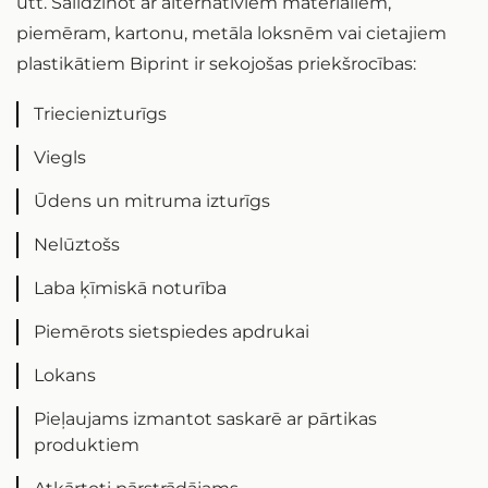
utt. Salīdzinot ar alternatīviem materiāliem,
piemēram, kartonu, metāla loksnēm vai cietajiem
plastikātiem Biprint ir sekojošas priekšrocības:
Triecienizturīgs
Viegls
Ūdens un mitruma izturīgs
Nelūztošs
Laba ķīmiskā noturība
Piemērots sietspiedes apdrukai
Lokans
Pieļaujams izmantot saskarē ar pārtikas
produktiem