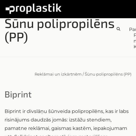
Šūnu polipropilēns
Pa
(PP)
P
K
Reklāmai un izkārtnēm
/
Šūnu polipropilēns (PP)
Biprint
Biprint ir divslāņu šūnveida polipropilēns, kas ir labs
risinājums daudzās jomās: izstāžu stendiem,
pamatne reklāmai, gaismas kastēm, iepakojumam