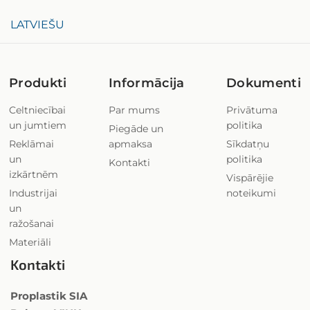
LATVIEŠU
Produkti
Informācija
Dokumenti
Celtniecībai
Par mums
Privātuma
un jumtiem
politika
Piegāde un
Reklāmai
apmaksa
Sīkdatņu
un
politika
Kontakti
izkārtnēm
Vispārējie
Industrijai
noteikumi
un
ražošanai
Materiāli
Kontakti
Proplastik SIA