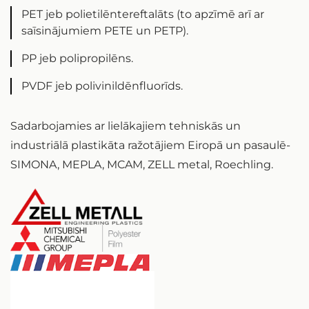
PET jeb polietilēntereftalāts (to apzīmē arī ar
saīsinājumiem PETE un PETP).
PP jeb polipropilēns.
PVDF jeb polivinildēnfluorīds.
Sadarbojamies ar lielākajiem tehniskās un
industriālā plastikāta ražotājiem Eiropā un pasaulē-
SIMONA, MEPLA, MCAM, ZELL metal, Roechling.