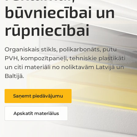
būvniecībai un
rūpniecībai
Organiskais stikls, polikarbonāts, putu
PVH, kompozītpaneļi, tehniskie plastikāti
un citi materiāli no noliktavām Latvijā un
Baltijā.
Saņemt piedāvājumu
Apskatīt materiālus