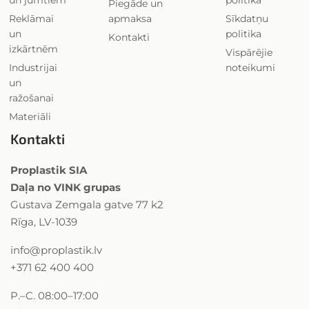
un jumtiem
politika
Piegāde un
Reklāmai
apmaksa
Sīkdatņu
un
politika
Kontakti
izkārtnēm
Vispārējie
Industrijai
noteikumi
un
ražošanai
Materiāli
Kontakti
Proplastik SIA
Daļa no VINK grupas
Gustava Zemgala gatve 77 k2
Rīga, LV-1039
info@proplastik.lv
+371 62 400 400
P.–C. 08:00–17:00