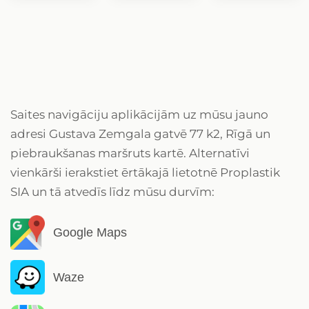
Saites navigāciju aplikācijām uz mūsu jauno
adresi Gustava Zemgala gatvē 77 k2, Rīgā un
piebraukšanas maršruts kartē. Alternatīvi
vienkārši ierakstiet ērtākajā lietotnē Proplastik
SIA un tā atvedīs līdz mūsu durvīm:
Google Maps
Waze