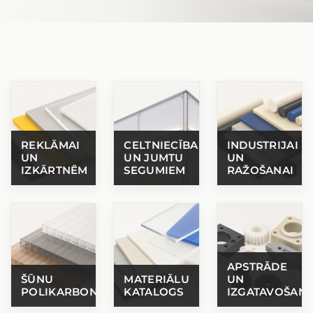
REKLĀMAI
CELTNIECĪBAI
INDUSTRIJAI
UN
UN JUMTU
UN
IZKĀRTNĒM
SEGUMIEM
RAŽOŠANAI
APSTRĀDE
ŠŪNU
MATERIĀLU
UN
POLIKARBONĀTS
KATALOGS
IZGATAVOŠAN